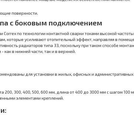
ающие поверхности.
ипа с боковым подключением
 Correx по технологии контактной сварки токами высокой частоты
м, которые усиливают отопительный эффект, направляя в помещен
вность радиаторов типа 33, поскольку при таком способе монтаж
 как в нижней части, так и в верхней.
омендованы для установки в жилых, офисных и административных
200, 300, 400, 500, 600 мм, длина от 400 до 3000 мм с шагом 100 м
ренными элементами креплений.
ки
: