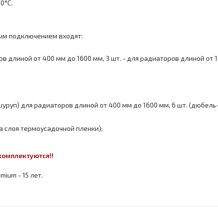
0°С.
вым подключением входят:
ров длиной от 400 мм до 1600 мм, 3 шт. - для радиаторов длиной от
уруп) для радиаторов длиной от 400 мм до 1600 мм, 6 шт. (дюбель
а слоя термоусадочной пленки);
омплектуются!!
ium - 15 лет.