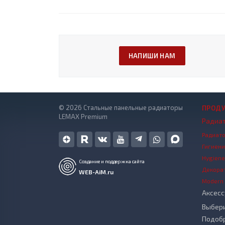
НАПИШИ НАМ
© 2026 Стальные панельные радиаторы
ПРОД
LEMAX Premium
Радиа
Радиат
Гигиен
Hygiene
Создание и поддержка сайта
Декора
WEB-AiM.ru
Modern
Аксес
Выбер
Подоб