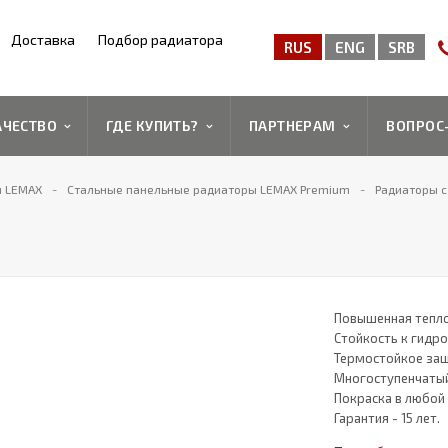
Доставка
Подбор радиатора
RUS
ENG
SRB
АЧЕСТВО
ГДЕ КУПИТЬ?
ПАРТНЕРАМ
ВОПРОС
ы LEMAX
Стальные панельные радиаторы LEMAX Premium
Радиаторы c
Повышенная тепло
Стойкость к гидр
Термостойкое защ
Многоступенчатый
Покраска в любой 
Гарантия - 15 лет.