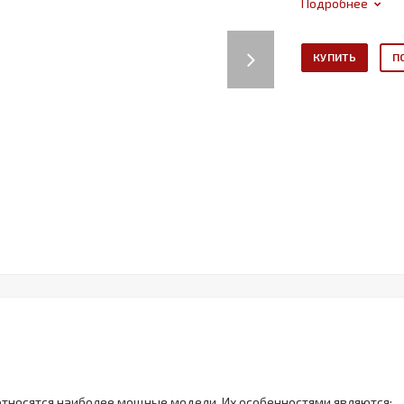
Подробнее
Next
КУПИТЬ
П
относятся наиболее мощные модели. Их особенностями являются: