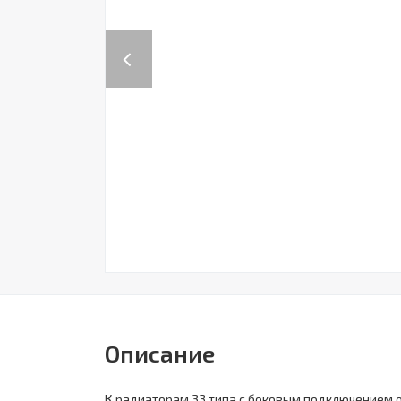
Previous
Описание
К радиаторам 33 типа с боковым подключением 