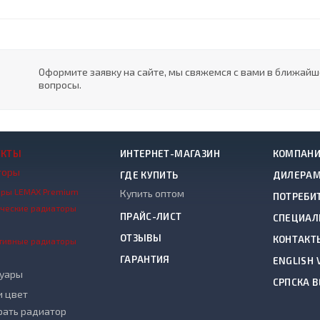
Оформите заявку на сайте, мы свяжемся с вами в ближай
вопросы.
УКТЫ
ИНТЕРНЕТ-МАГАЗИН
КОМПАН
торы
ГДЕ КУПИТЬ
ДИЛЕРА
оры LEMAX Premium
Купить оптом
ПОТРЕБИ
ические радиаторы
ПРАЙС-ЛИСТ
СПЕЦИАЛ
ОТЗЫВЫ
КОНТАКТ
тивные радиаторы
ГАРАНТИЯ
ENGLISH 
суары
СРПСКА В
и цвет
рать радиатор