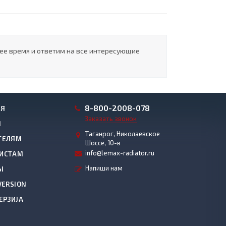
шее время и ответим на все интересующие
8
-800-2008-078
ИЯ
Заказать звонок
М
Таганрог, Николаевское
ТЕЛЯМ
Шоссе, 10-в
info@lemax-radiator.ru
ИСТАМ
Напиши нам
Ы
VERSION
ЕРЗИЈА