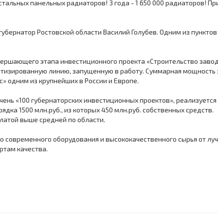
 стальных панельных радиаторов! 3 года - 1 650 000 радиаторов! 
 губернатор Ростовской области Василий Голубев. Одним из пункто
авершающего этапа инвестиционного проекта «Строительство заво
тизированную линию, запущенную в работу. Суммарная мощность за
с» одним из крупнейших в России и Европе.
чень «100 губернаторских инвестиционных проектов», реализуется
дка 1500 млн.руб., из которых 450 млн.руб. собственных средств.
платой выше средней по области.
о современного оборудования и высококачественного сырья от лу
ртам качества.